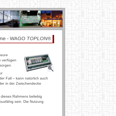
eme - WAGO
TOPLON
®
teure
e verfügen
rsorgen.
ur
der Fall – kann natürlich auch
der in der Zwischendecke
lb dieses Rahmens beliebig
usfähig sein. Die Nutzung
.