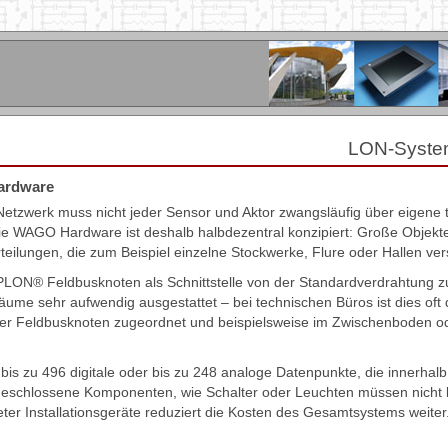
LON-Syst
rdware
 Netzwerk muss nicht jeder Sensor und Aktor zwangsläufig über eigene 
Die WAGO Hardware ist deshalb halbdezentral konzipiert: Große Objekt
teilungen, die zum Beispiel einzelne Stockwerke, Flure oder Hallen ve
ON® Feldbusknoten als Schnittstelle von der Standardverdrahtung z
äume sehr aufwendig ausgestattet – bei technischen Büros ist dies oft 
er Feldbusknoten zugeordnet und beispielsweise im Zwischenboden o
 bis zu 496 digitale oder bis zu 248 analoge Datenpunkte, die innerha
geschlossene Komponenten, wie Schalter oder Leuchten müssen nicht b
eter Installationsgeräte reduziert die Kosten des Gesamtsystems weiter